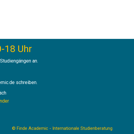
-18 Uhr
 Studiengängen an.
emic.de schreiben.
äch
ender
© Finde Academic - Internationale Studienberatung